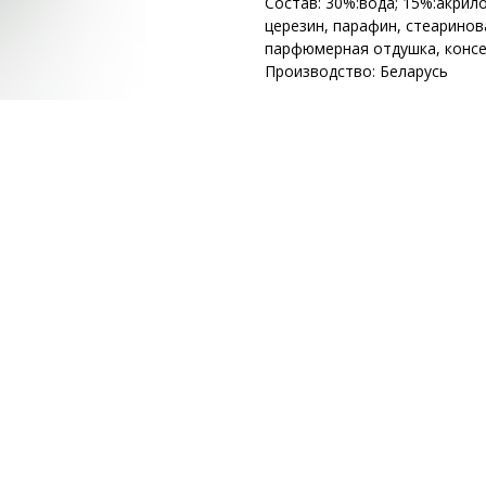
Состав: 30%:вода; 15%:акрил
церезин, парафин, стеаринов
парфюмерная отдушка, консер
Производство: Беларусь
вермаг
ГЛАВНАЯ
КАТАЛОГ
КОНТ