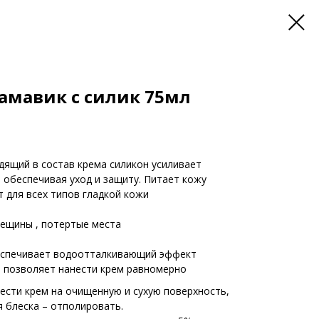
амавик с силик 75мл
дящий в состав крема силикон усиливает
обеспечивая уход и защиту. Питает кожу
т для всех типов гладкой кожи
рещины , потертые места
еспечивает водоотталкивающий эффект
р позволяет нанести крем равномерно
ести крем на очищенную и сухую поверхность,
я блеска – отполировать.