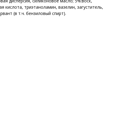
овая дисперсия, силиконовое масло; 5%:воск,
ая кислота, триэтаноламин, вазелин, загуститель,
вант (в т.ч. бензиловый спирт).
+7 (423) 241-30-03
АКТЫ