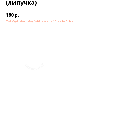
(липучка)
180
р.
Нагрудные, нарукавные знаки вышитые
+7 (423) 241-30-03