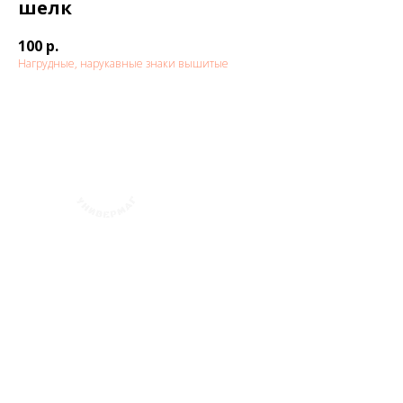
шелк
100
р.
Нагрудные, нарукавные знаки вышитые
+7 (423) 241-30-03