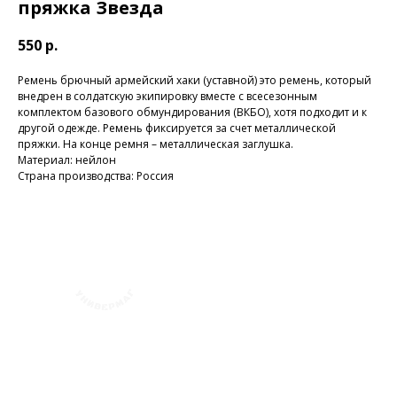
пряжка Звезда
550
р.
Ремень брючный армейский хаки (уставной) это ремень, который
внедрен в солдатскую экипировку вместе с всесезонным
комплектом базового обмундирования (ВКБО), хотя подходит и к
другой одежде. Ремень фиксируется за счет металлической
пряжки. На конце ремня – металлическая заглушка.
Материал: нейлон
Страна производства: Россия
+7 (423) 241-30-03