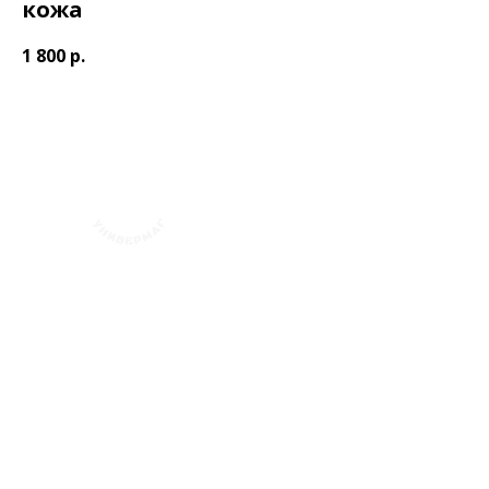
кожа
1 800
р.
+7 (423) 241-30-03