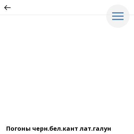
Погоны черн.бел.кант лат.галун