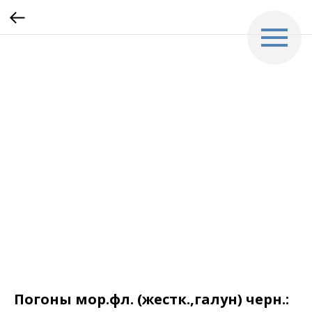
Погоны мор.фл. (жестк.,галун) черн.: