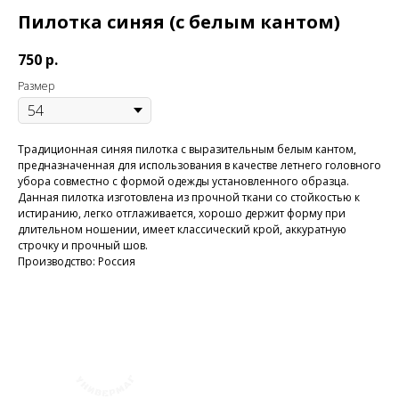
Пилотка синяя (с белым кантом)
750
р.
Размер
Традиционная синяя пилоткa с выразительным белым кантом,
предназначенная для использования в качестве летнего головного
убора совместно с формой одежды установленного образца.
Данная пилоткa изготовлена из прочной ткани со стойкостью к
истиранию, легко отглаживается, хорошо держит форму при
длительном ношении, имеет классический крой, аккуратную
строчку и прочный шов.
Производство: Россия
+7 (423) 241-30-03