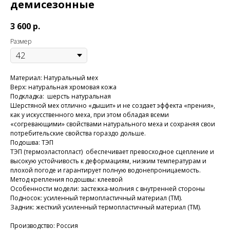
демисезонные
3 600
р.
Размер
Материал: Натуральный мех
Верх: натуральная хромовая кожа
Подкладка: шерсть натуральная
Шерстяной мех отлично «дышит» и не создает эффекта «прения»,
как у искусственного меха, при этом обладая всеми
«согревающими» свойствами натурального меха и сохраняя свои
потребительские свойства гораздо дольше.
Подошва: ТЭП
ТЭП (термоэластопласт) обеспечивает превосходное сцепление и
высокую устойчивость к деформациям, низким температурам и
плохой погоде и гарантирует полную водонепроницаемость.
Метод крепления подошвы: клеевой
Особенности модели: застежка-молния с внутренней стороны
Подносок: усиленный термопластичный материал (ТМ).
Задник: жесткий усиленный термопластичный материал (ТМ).
Производство: Россия