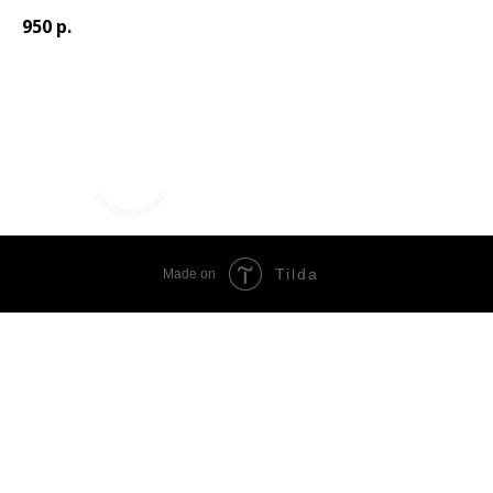
950
р.
+7 (423) 241-30-03
Tilda
Made on