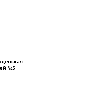
рденская
ей №5