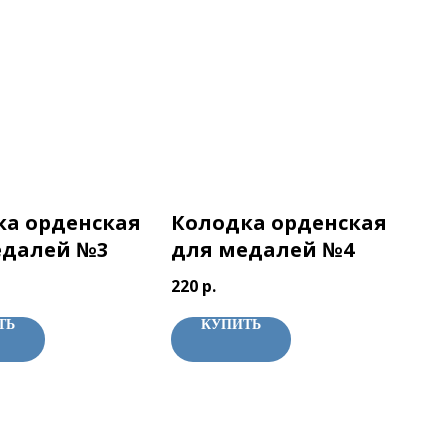
ка орденская
Колодка орденская
едалей №3
для медалей №4
220
р.
ТЬ
КУПИТЬ