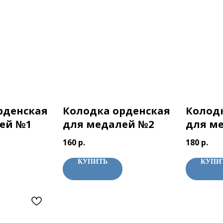
рденская
Колодка орденская
Колод
ей №1
для медалей №2
для м
160
р.
180
р.
КУПИТЬ
КУПИ