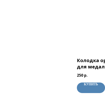
Колодка о
для медал
250
р.
КУПИТЬ