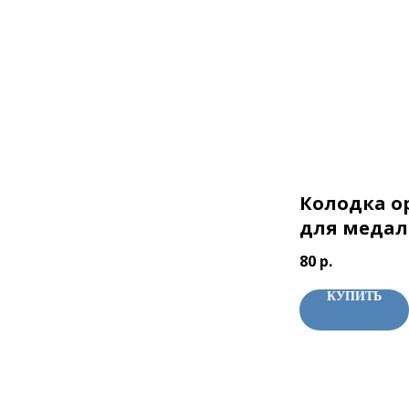
Колодка о
для медал
80
р.
КУПИТЬ