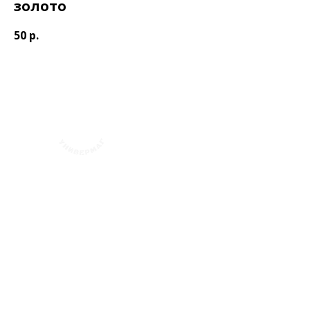
золото
50
р.
+7 (423) 241-30-03