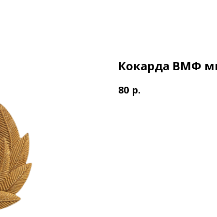
Кокарда ВМФ м
р.
80