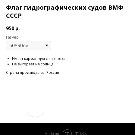
Флаг гидрографических судов ВМФ
СССР
950
р.
Размер
Имеет карман для флагштока
Не выгорает на солнце
Страна производства: Россия
+7 (423) 241-30-03
Tilda
Made on