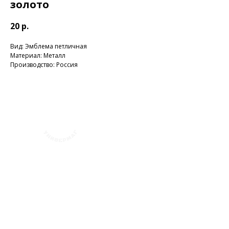
золото
20
р.
Вид: Эмблема петличная
Материал: Металл
Производство: Россия
+7 (423) 241-30-03