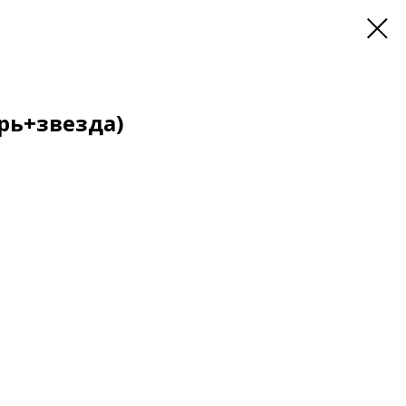
рь+звезда)