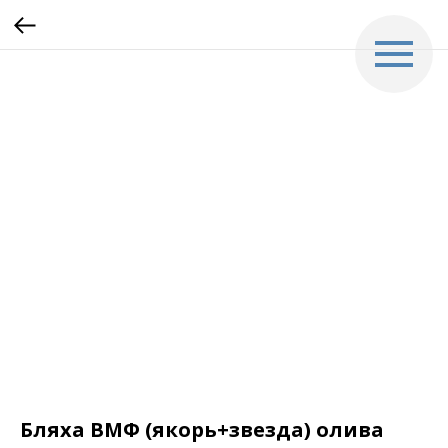
Бляха ВМФ (якорь+звезда) олива