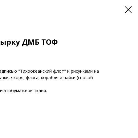
зырку ДМБ ТОФ
адписью "Тихоокеанский флот" и рисунками на
чки, якоря, флага, корабля и чайки (способ
пчатобумажной ткани.